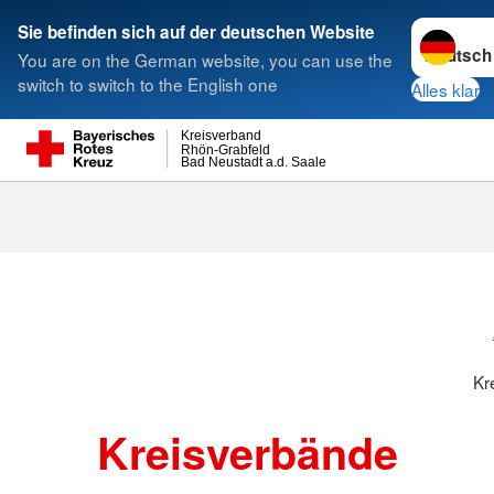
Sprache w
Sie befinden sich auf der deutschen Website
You are on the German website, you can use the
Suche
switch to switch to the English one
Alles klar
Kreisverband
Rhön-Grabfeld
Bad Neustadt a.d. Saale
Kreisverbänd
Kr
Kreisverbände