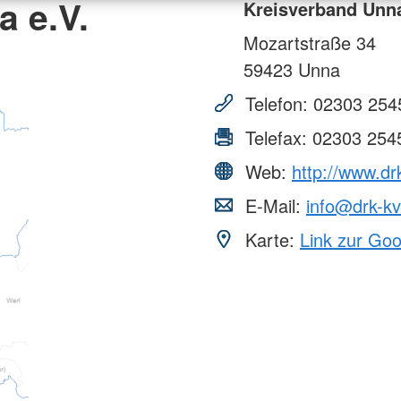
 e.V.
Kreisverband Unna
Mozartstraße 34
59423
Unna
Telefon:
02303 254
Telefax:
02303 254
Web:
http://www.dr
E-Mail:
info@drk-k
Karte:
Link zur Go