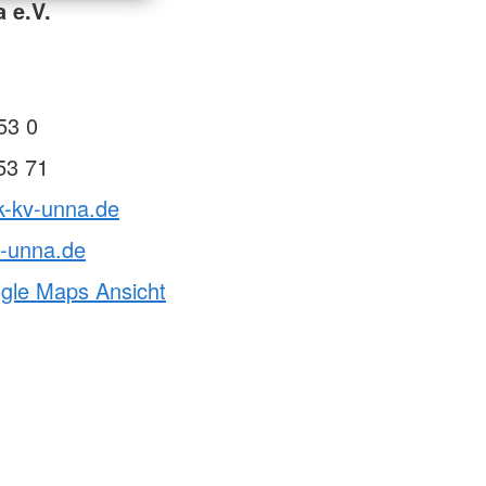
 e.V.
53 0
53 71
k-kv-unna.de
v-unna.de
ogle Maps Ansicht