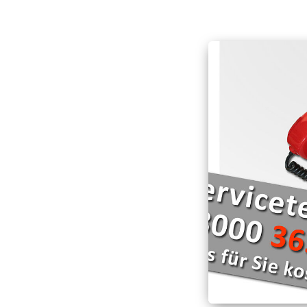
Katastrophenschu
Hospizarbeit
Bergwacht
Hospizmobil
Rettungshundearbei
Schnell-Einsatz-Gru
Wasserwacht