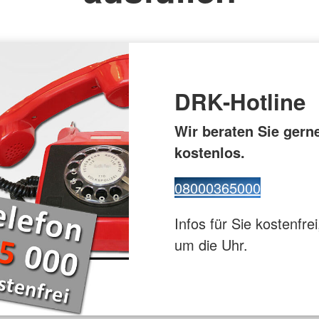
tz
Kinder, J
Leben mit Krebs
Familienhi
für Menschen nach einem
Stationäre
t
Schlaganfall
ppen
Depression
DRK-Hotline
Wir beraten Sie gern
kostenlos.
08000365000
Infos für Sie kostenfrei
um die Uhr.