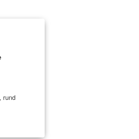
ugend und
lfe
 & Ambulante Hilfen
e
, rund