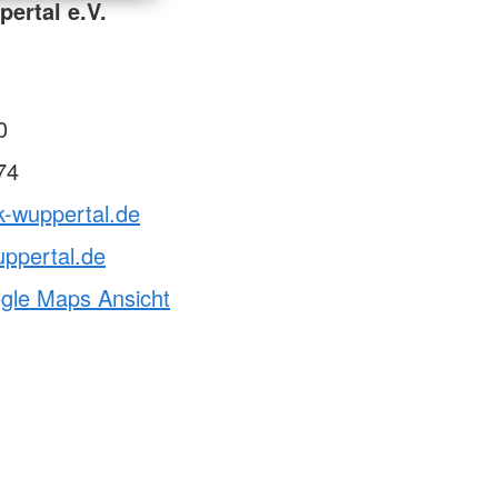
ertal e.V.
0
74
k-wuppertal.de
ppertal.de
ogle Maps Ansicht