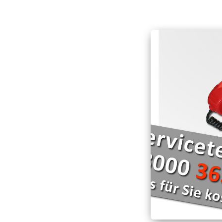
Katastrophenschu
Hospizarbeit
Bergwacht
Hospizmobil
Rettungshundearbei
Schnell-Einsatz-Gru
Wasserwacht