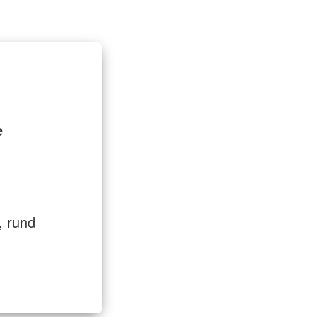
ugend und
lfe
 & Ambulante Hilfen
e
, rund