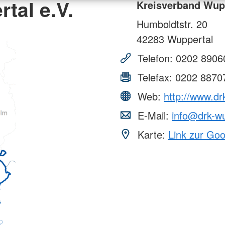
tal e.V.
Kreisverband Wupp
Humboldtstr. 20
42283
Wuppertal
Telefon:
0202 8906
Telefax:
0202 8870
Web:
http://www.dr
E-Mail:
info@drk-wu
Karte:
Link zur Go