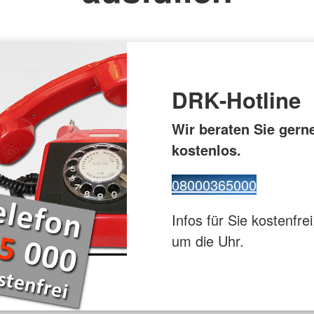
tz
Kinder, J
Leben mit Krebs
Familienhi
für Menschen nach einem
Stationäre
t
Schlaganfall
ppen
Depression
DRK-Hotline
Wir beraten Sie gern
kostenlos.
08000365000
Infos für Sie kostenfrei
um die Uhr.