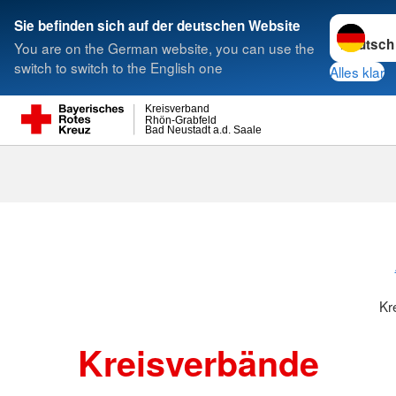
Sprache w
Sie befinden sich auf der deutschen Website
You are on the German website, you can use the
Suche
switch to switch to the English one
Alles klar
Kreisverband
Rhön-Grabfeld
Bad Neustadt a.d. Saale
Kreisverbänd
Kr
Kreisverbände