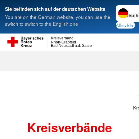
Sprache w
Sie befinden sich auf der deutschen Website
You are on the German website, you can use the
Suche
switch to switch to the English one
Alles klar
Kreisverband
Rhön-Grabfeld
Bad Neustadt a.d. Saale
Kreisverbänd
Kr
Kreisverbände