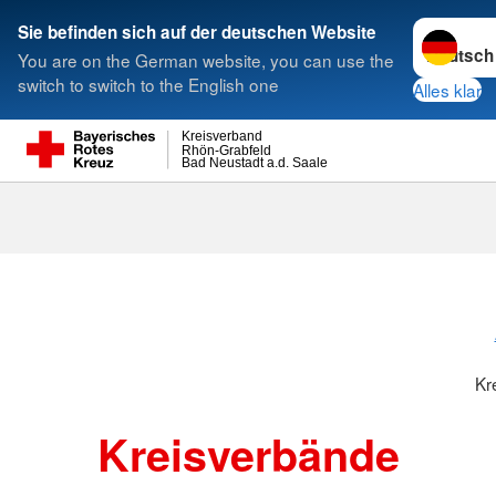
Sprache w
Sie befinden sich auf der deutschen Website
You are on the German website, you can use the
Suche
switch to switch to the English one
Alles klar
Kreisverband
Rhön-Grabfeld
Bad Neustadt a.d. Saale
Kreisverbänd
Kr
Kreisverbände